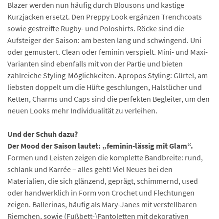
Blazer werden nun häufig durch Blousons und kastige
Kurzjacken ersetzt. Den Preppy Look ergänzen Trenchcoats
sowie gestreifte Rugby- und Poloshirts. Röcke sind die
Aufsteiger der Saison: am besten lang und schwingend. Uni
oder gemustert. Clean oder feminin verspielt. Mini- und Maxi-
Varianten sind ebenfalls mit von der Partie und bieten
zahlreiche Styling-Möglichkeiten. Apropos Styling: Gürtel, am
liebsten doppelt um die Hüfte geschlungen, Halstücher und
Ketten, Charms und Caps sind die perfekten Begleiter, um den
neuen Looks mehr Individualität zu verleihen.
Und der Schuh dazu?
Der Mood der Saison lautet: „feminin-lässig mit Glam“.
Formen und Leisten zeigen die komplette Bandbreite: rund,
schlank und Karrée – alles geht! Viel Neues bei den
Materialien, die sich glänzend, geprägt, schimmernd, used
oder handwerklich in Form von Crochet und Flechtungen
zeigen. Ballerinas, häufig als Mary-Janes mit verstellbaren
Riemchen, sowie (Fußbett-)Pantoletten mit dekorativen