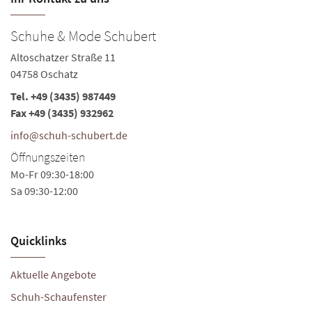
Schuhe & Mode Schubert
S
Altoschatzer Straße 11
Qu
04758 Oschatz
0
Tel.
+49 (3435) 987449
Te
Fax +49 (3435) 932962
i
info@schuh-schubert.de
Ö
Öffnungszeiten
Mo
Mo-Fr 09:30-18:00
Sa
Sa 09:30-12:00
Quicklinks
Aktuelle Angebote
Schuh-Schaufenster