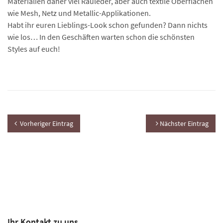
Materialien daher viel Rauleder, aber auch textile Oberflächen
wie Mesh, Netz und Metallic-Applikationen.
Habt ihr euren Lieblings-Look schon gefunden? Dann nichts
wie los… In den Geschäften warten schon die schönsten
Styles auf euch!
Vorheriger Eintrag
Nächster Eintrag
Ihr Kontakt zu uns