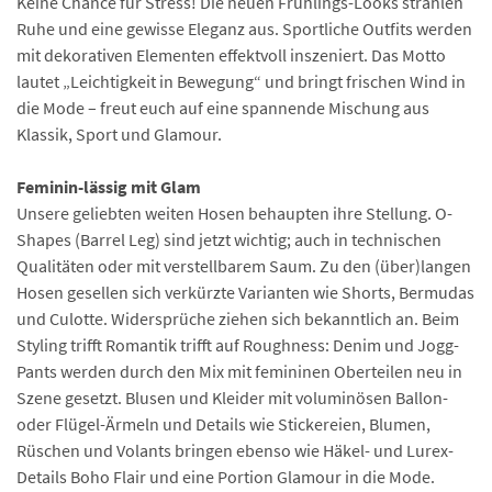
Keine Chance für Stress! Die neuen Frühlings-Looks strahlen
Ruhe und eine gewisse Eleganz aus. Sportliche Outfits werden
mit dekorativen Elementen effektvoll inszeniert. Das Motto
lautet „Leichtigkeit in Bewegung“ und bringt frischen Wind in
die Mode – freut euch auf eine spannende Mischung aus
Klassik, Sport und Glamour.
Feminin-lässig mit Glam
Unsere geliebten weiten Hosen behaupten ihre Stellung. O-
Shapes (Barrel Leg) sind jetzt wichtig; auch in technischen
Qualitäten oder mit verstellbarem Saum. Zu den (über)langen
Hosen gesellen sich verkürzte Varianten wie Shorts, Bermudas
und Culotte. Widersprüche ziehen sich bekanntlich an. Beim
Styling trifft Romantik trifft auf Roughness: Denim und Jogg-
Pants werden durch den Mix mit femininen Oberteilen neu in
Szene gesetzt. Blusen und Kleider mit voluminösen Ballon-
oder Flügel-Ärmeln und Details wie Stickereien, Blumen,
Rüschen und Volants bringen ebenso wie Häkel- und Lurex-
Details Boho Flair und eine Portion Glamour in die Mode.