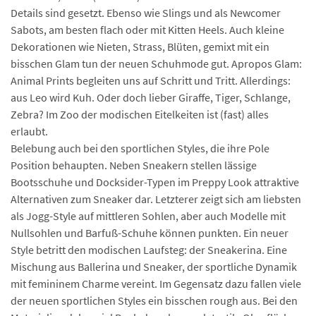
Details sind gesetzt. Ebenso wie Slings und als Newcomer
Sabots, am besten flach oder mit Kitten Heels. Auch kleine
Dekorationen wie Nieten, Strass, Blüten, gemixt mit ein
bisschen Glam tun der neuen Schuhmode gut. Apropos Glam:
Animal Prints begleiten uns auf Schritt und Tritt. Allerdings:
aus Leo wird Kuh. Oder doch lieber Giraffe, Tiger, Schlange,
Zebra? Im Zoo der modischen Eitelkeiten ist (fast) alles
erlaubt.
Belebung auch bei den sportlichen Styles, die ihre Pole
Position behaupten. Neben Sneakern stellen lässige
Bootsschuhe und Docksider-Typen im Preppy Look attraktive
Alternativen zum Sneaker dar. Letzterer zeigt sich am liebsten
als Jogg-Style auf mittleren Sohlen, aber auch Modelle mit
Nullsohlen und Barfuß-Schuhe können punkten. Ein neuer
Style betritt den modischen Laufsteg: der Sneakerina. Eine
Mischung aus Ballerina und Sneaker, der sportliche Dynamik
mit femininem Charme vereint. Im Gegensatz dazu fallen viele
der neuen sportlichen Styles ein bisschen rough aus. Bei den