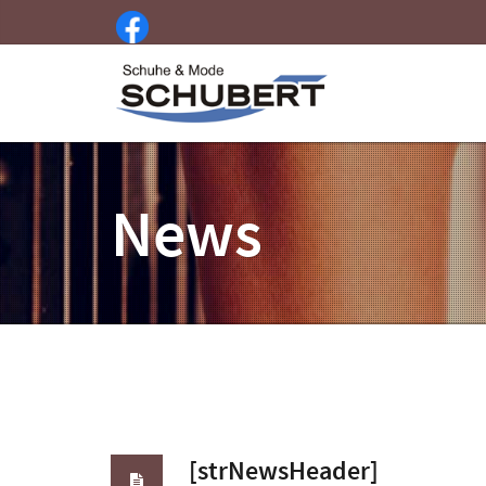
News
[strNewsHeader]