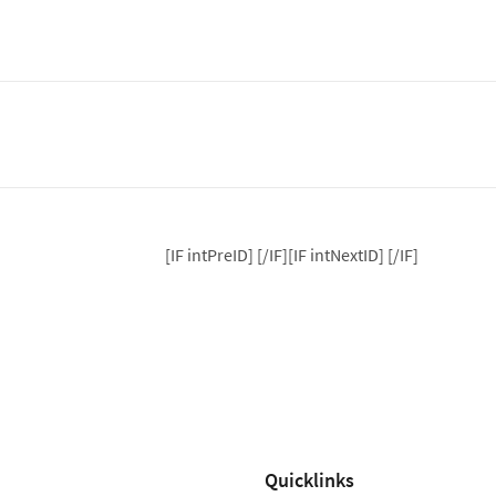
[IF intPreID]
[/IF][IF intNextID]
[/IF]
Quicklinks